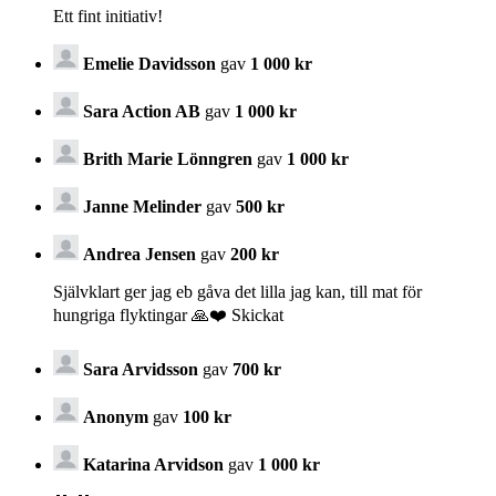
Ett fint initiativ!
Emelie Davidsson
gav
1 000 kr
Sara Action AB
gav
1 000 kr
Brith Marie Lönngren
gav
1 000 kr
Janne Melinder
gav
500 kr
Andrea Jensen
gav
200 kr
Självklart ger jag eb gåva det lilla jag kan, till mat för
hungriga flyktingar 🙏❤️ Skickat
Sara Arvidsson
gav
700 kr
Anonym
gav
100 kr
Katarina Arvidson
gav
1 000 kr