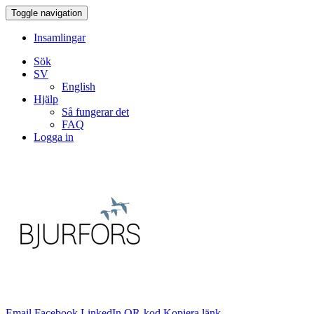
Toggle navigation
Insamlingar
Sök
SV
English
Hjälp
Så fungerar det
FAQ
Logga in
Email
Facebook
LinkedIn
QR-kod
Kopiera länk