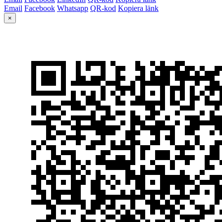
Email
Facebook
Whatsapp
QR-kod
Kopiera länk
×