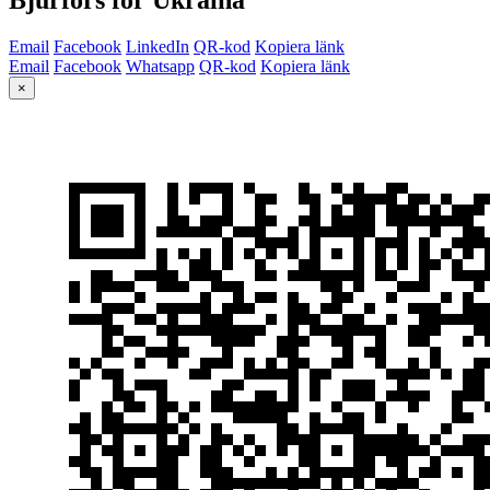
Email
Facebook
LinkedIn
QR-kod
Kopiera länk
Email
Facebook
Whatsapp
QR-kod
Kopiera länk
×