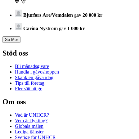
💙 💛
Bjurfors Åre/Vemdalen
gav
20 000 kr
Carina Nyström
gav
1 000 kr
Stöd oss
Bli månadsgivare
Handla i gåvoshoppen
Skänk en gåva idag
Tips till företag
Fler sätt att ge
Om oss
Vad är UNHCR?
Vem är flykting?
Globala målen
Lediga tjänster
Sverige för UNHCR