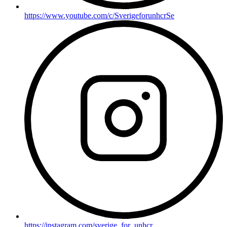
https://www.youtube.com/c/SverigeforunhcrSe
https://instagram.com/sverige_for_unhcr