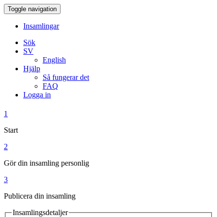
Toggle navigation
Insamlingar
Sök
SV
English
Hjälp
Så fungerar det
FAQ
Logga in
1
Start
2
Gör din insamling personlig
3
Publicera din insamling
Insamlingsdetaljer